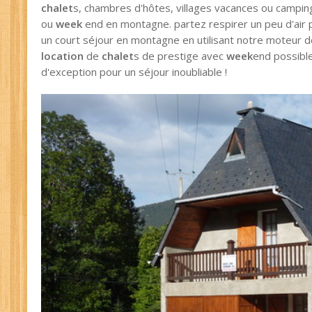
chalet
s, chambres d'hôtes, villages vacances ou campin
ou
week
end en montagne. partez respirer un peu d'air
un court séjour en montagne en utilisant notre moteur 
location
de
chalet
s de prestige avec
week
end possibl
d'exception pour un séjour inoubliable !