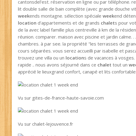
cantonsdel'est. réservation en ligne ou par téléphone. r
lit double salle de bain complète (avec grande douche vit
week
ends montagne. sélection spéciale
week
end détend
location
d'appartements et de grands
chalet
s pour vo
de la avec label famille plus centreville à km de la rés
réunion. comparer. maison avec piscine et jardin calme. .
chambres. à par see. la propriété "les terrasses de gr
cours séparées. vous serez accueilli par isabelle et pasca
trouvez une villa ou un
location
s de vacances à vosges. 
rapide .. nous avons séjourné dans ce
chalet
tout un
we
apprécié le lieuxgrand confort, canapé et lits confortabl
Vu sur gites-de-france-haute-savoie.com
Vu sur chalet-lejouvence.fr