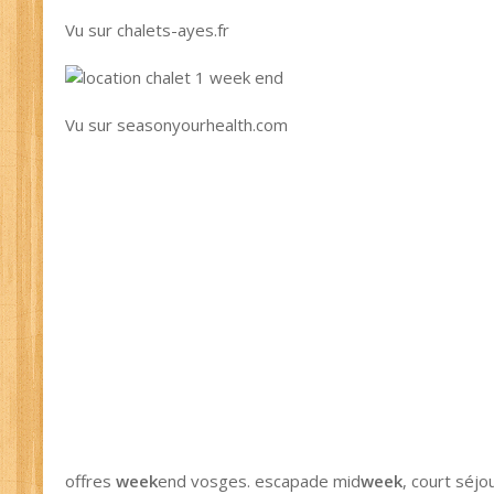
Vu sur chalets-ayes.fr
Vu sur seasonyourhealth.com
offres
week
end vosges. escapade mid
week
, court séjo