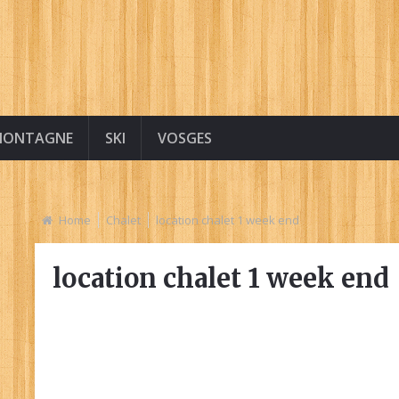
MONTAGNE
SKI
VOSGES
Home
Chalet
location chalet 1 week end
location chalet 1 week end