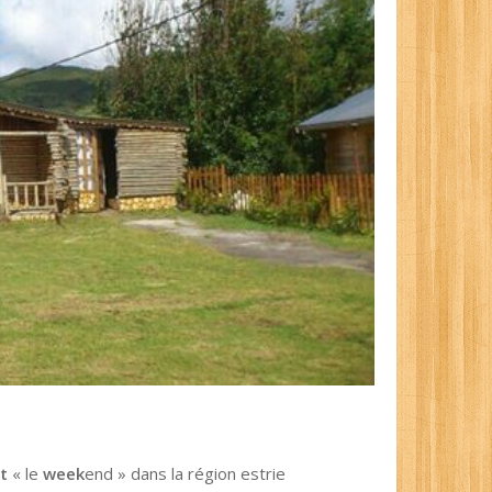
t
« le
week
end » dans la région estrie