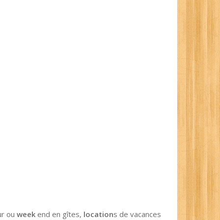
ur ou
week
end en gîtes,
location
s de vacances