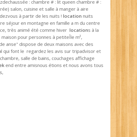
ezdechaussée : chambre # : lit queen chambre # :
rée) salon, cuisine et salle à manger à aire
ezvous à partir de les nuits !
location
nuits
tre séjour en montagne en famille a m du centre
idence, très animé été comme hiver
location
s à la
 . maison pour personnes à petiteÎle m²,
ande anse" dispose de deux maisons avec des
l qui font le regardez les avis sur tripadvisor et
chambre, salle de bains, couchages affichage
ek
end entre amisnous étions et nous avons tous
es,