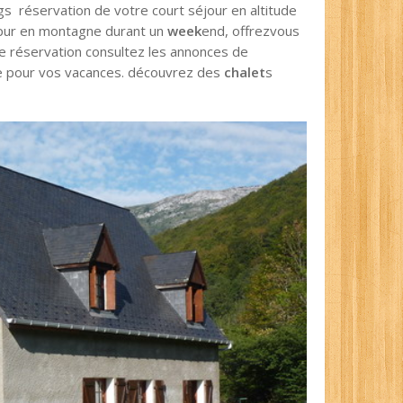
gs réservation de votre court séjour en altitude
 pur en montagne durant un
week
end, offrezvous
de réservation consultez les annonces de
e pour vos vacances. découvrez des
chalet
s