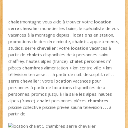
chalet
montagne vous aide à trouver votre
location
serre chevalier
monetier les bains, le spécialiste de vos
vacances à la montagne depuis .
location
s en station,
promotions de dernière minute,
chalet
s, appartements,
studios.
serre chevalier
: votre
location
vacances à
partir de
chalet
s disponibles de à personnes. saint
chaffrey. hautes alpes (france).
chalet
personnes m²
pièces
chambres
alimentation < km centre ville < km
télévision terrasse . . . à partir de nuit. descriptif. ref : .
serre chevalier
: votre
location
vacances pour
personnes à partir de
location
s disponibles de à
personnes. promos jusqu'à ! la salle les alpes. hautes
alpes (france).
chalet
personnes pièces
chambres
piscine collective piscine privée sauna télévision . . . à
partir de