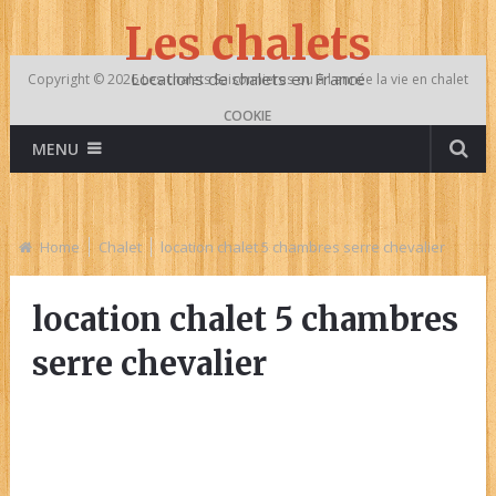
Les chalets
Locations de chalets en France
Copyright © 2026
Les chalets
Saisonnieres ou à l année la vie en chalet
COOKIE
MENU
Home
Chalet
location chalet 5 chambres serre chevalier
location chalet 5 chambres
serre chevalier