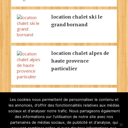
location chalet ski le
grand bornand
location chalet alpes de
haute provence
particulier
location chalet jura 9
Les cookies nous permettent de personnaliser le contenu et
personnes
les annonces, d'offrir des fonctionnalités relatives aux médias
sociaux et d'analyser notre trafic. Nous partageons également
des informations sur l'utilisation de notre site avec nos
partenaires de médias sociaux, de publicité et d'analyse, qui
location chalet ski le