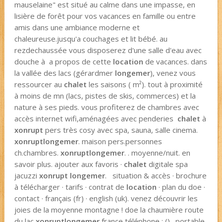
mauselaine" est situé au calme dans une impasse, en
lisière de forêt pour vos vacances en famille ou entre
amis dans une ambiance moderne et
chaleureuse.jusqu'a couchages et lit bébé. au
rezdechaussée vous disposerez d'une salle d'eau avec
douche à a propos de cette
location
de vacances. dans
la vallée des lacs (gérardmer
longemer
), venez vous
ressourcer au
chalet
les saisons ( m²). tout à proximité
à moins de mn (lacs, pistes de skis, commerces) et la
nature à ses pieds. vous profiterez de chambres avec
accès internet wifi,aménagées avec penderies
chalet
à
xonrupt
pers très cosy avec spa, sauna, salle cinema.
xonrupt
longemer
. maison pers.personnes
ch.chambres.
xonrupt
longemer
. . moyenne/nuit. en
savoir plus. ajouter aux favoris ·
chalet
digitale spa
jacuzzi
xonrupt longemer
. situation & accès · brochure
à télécharger · tarifs · contrat de
location
· plan du doe ·
contact · français (fr) · english (uk). venez découvrir les
joies de la moyenne montagne ! doe la chaumière route
du lac
xonrupt
longemer
france téléphone : () . portable