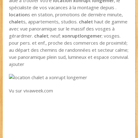
aide à trouver votre
location xonrupt longemer
, le
spécialiste de vos vacances à la montagne depuis .
location
s en station, promotions de dernière minute,
chalet
s, appartements, studios.
chalet
haut de gamme
avec vue panoramique sur le massif des vosges à
gérardmer.
chalet
; neuf;
xonrupt
longemer
; vosges.
pour pers. et enf., proche des commerces de proximité;
au départ des chemins de randonnées et secteur calme;
vue panoramique plein sud, lumineux et espace convivial.
ajouter
Vu sur vivaweek.com