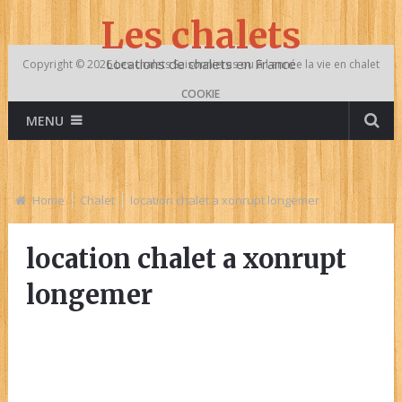
Les chalets
Locations de chalets en France
Copyright © 2026
Les chalets
Saisonnieres ou à l année la vie en chalet
COOKIE
MENU
Home
Chalet
location chalet a xonrupt longemer
location chalet a xonrupt
longemer