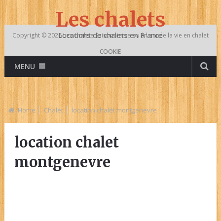
Les chalets
Locations de chalets en France
Copyright © 2026
Les chalets
Saisonnieres ou à l année la vie en chalet
COOKIE
MENU
Home
Chalet
location chalet montgenevre
location chalet
montgenevre