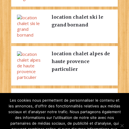
location chalet ski le
grand bornand
location chalet alpes de
haute provence
particulier
location chalet jura 9
Les cookies nous permettent de personnaliser le contenu et
personnes
les annonces, d'offrir des fonctionnalités relatives aux médias
sociaux et d'analyser notre trafic. Nous partageons également
des informations sur l'utilisation de notre site avec nos
partenaires de médias sociaux, de publicité et d'analyse, qui
location chalet ski le