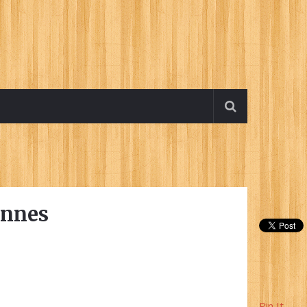
onnes
Pin It