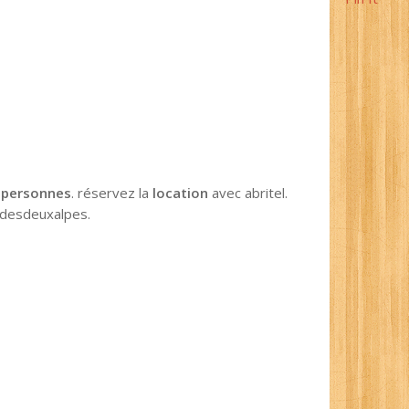
r
personnes
. réservez la
location
avec abritel.
e desdeuxalpes.