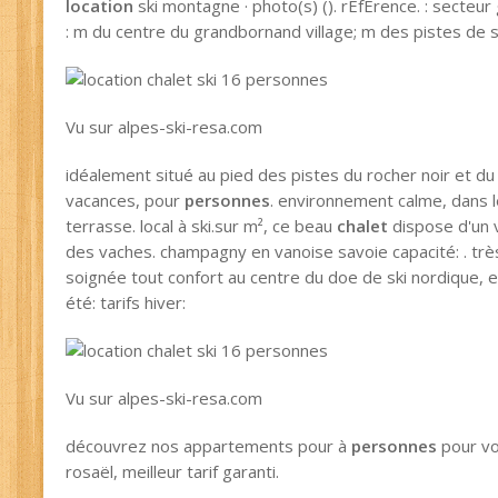
location
ski montagne · photo(s) (). rÉfÉrence. : secteur 
: m du centre du grandbornand village; m des pistes de s
Vu sur alpes-ski-resa.com
idéalement situé au pied des pistes du rocher noir et du
vacances, pour
personnes
. environnement calme, dans l
terrasse. local à ski.sur m², ce beau
chalet
dispose d'un v
des vaches. champagny en vanoise savoie capacité: . très
soignée tout confort au centre du doe de ski nordique, et
été: tarifs hiver:
Vu sur alpes-ski-resa.com
découvrez nos appartements pour à
personnes
pour vo
rosaël, meilleur tarif garanti.