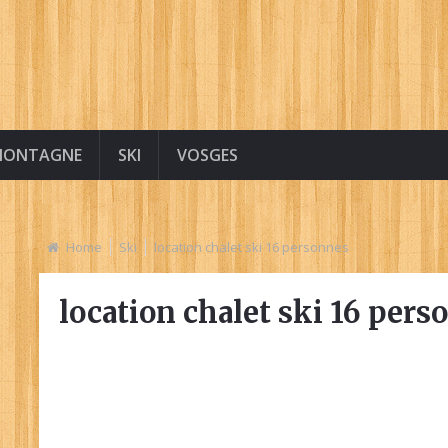
MONTAGNE
SKI
VOSGES
Home
Ski
location chalet ski 16 personnes
location chalet ski 16 pers