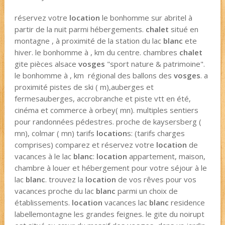
réservez votre
location
le bonhomme sur abritel à
partir de la nuit parmi hébergements.
chalet
situé en
montagne , à proximité de la station du lac
blanc
ete
hiver. le bonhomme à , km du centre. chambres
chalet
gite pièces alsace
vosges
"sport nature & patrimoine".
le bonhomme à , km régional des ballons des
vosges
. a
proximité pistes de ski ( m),auberges et
fermesauberges, accrobranche et piste vtt en été,
cinéma et commerce à orbey( mn). multiples sentiers
pour randonnées pédestres. proche de kaysersberg (
mn), colmar ( mn) tarifs
location
s: (tarifs charges
comprises) comparez et réservez votre
location
de
vacances à le lac
blanc
:
location
appartement, maison,
chambre à louer et hébergement pour votre séjour à le
lac
blanc
. trouvez la
location
de vos rêves pour vos
vacances proche du lac
blanc
parmi un choix de
établissements.
location
vacances lac
blanc
residence
labellemontagne les grandes feignes. le gite du noirupt