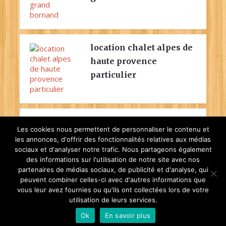
location chalet alpes de
haute provence
particulier
location chalet jura 9
Les cookies nous permettent de personnaliser le contenu et
personnes
les annonces, d'offrir des fonctionnalités relatives aux médias
sociaux et d'analyser notre trafic. Nous partageons également
des informations sur l'utilisation de notre site avec nos
partenaires de médias sociaux, de publicité et d'analyse, qui
location chalet ski le
peuvent combiner celles-ci avec d'autres informations que
relais
vous leur avez fournies ou qu'ils ont collectées lors de votre
utilisation de leurs services.
Ok
En savoir plus