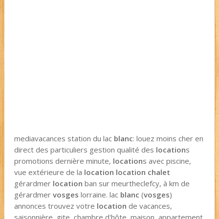
mediavacances station du lac
blanc
: louez moins cher en
direct des particuliers gestion qualité des
location
s
promotions dernière minute,
location
s avec piscine,
vue extérieure de la
location location chalet
gérardmer
location
ban sur meurtheclefcy, à km de
gérardmer
vosges
lorraine. lac
blanc
(
vosges
)
annonces trouvez votre
location
de vacances,
saisonnière, gite, chambre d'hôte, maison, appartement,