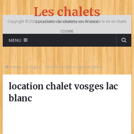
Les chalets
Locations de chalets en France
Copyright © 2026
Les chalets
Saisonnieres ou à l année la vie en chalet
COOKIE
MENU
Home
Vosges
location chalet vosges lac blanc
location chalet vosges lac
blanc